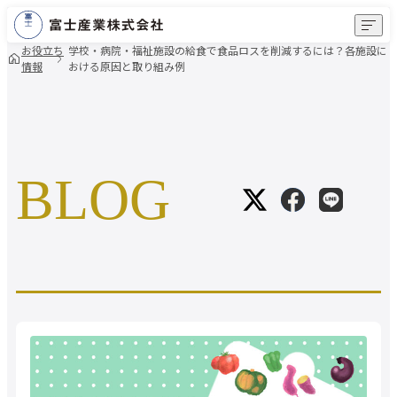
MENU
お役立ち
学校・病院・福祉施設の給食で食品ロスを削減するには？各施設に
情報
おける原因と取り組み例
富士産業のこだわり
事業内容
BLOG
導入事例
会社情報
よくあるご質問
お役立ち情報
新卒採用