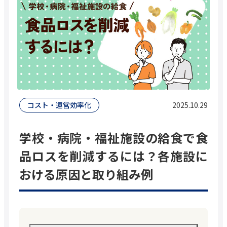
中途採用
お問い合わせ
資料請求
お問い合わせ
コスト・運営効率化
2025.10.29
学校・病院・福祉施設の給食で食
品ロスを削減するには？各施設に
医療・介護・福祉食事サービスのパイオニア
おける原因と取り組み例