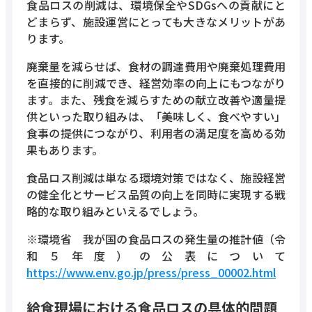
食品ロスの削減は、環境保全やSDGsへの貢献にと
どまらず、施設運営にとっても大きなメリットがあ
ります。
廃棄量を減らせば、食材の調達費用や廃棄処理費用
を直接的に削減でき、経営効率の向上にもつながり
ます。また、残食を減らすための献立改善や適量提
供といった取り組みは、「美味しく、食べやすい」
食事の提供につながり、利用者の満足度を高める効
果もあります。
食品ロス削減は単なる環境対策ではなく、施設経営
の健全化とサービス品質の向上を同時に実現する戦
略的な取り組みといえるでしょう。
※環境省 我が国の食品ロスの発生量の推計値（令
和５年度）の公表について
https://www.env.go.jp/press/press_00002.html
給食現場における食品ロスの具体的問題