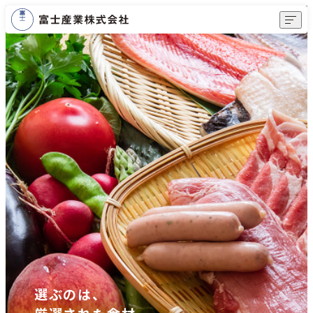
MENU
富士産業のこだわり
事業内容
食卓に、
導入事例
食卓に、
安心と未来を。
安心と未来を。
会社情報
食卓に、
よくあるご質問
安心と未来を。
食卓に、
お役立ち情報
安心と未来を。
選ぶのは、
新卒採用