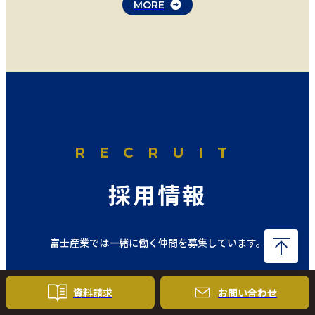
MORE
はい、アレルギーを持つお子様にも対応した
給食を提供しています。事前にアレルゲン情
報を確認し、該当する食材を除いたメニュー
を提供します。給食室ではアレルギー対策を
徹底し、安心して召し上がっていただける環
境を整えています。
RECRUIT
採用情報
富士産業では一緒に働く仲間を募集しています。
資料請求
お問い
合わせ
新卒採用