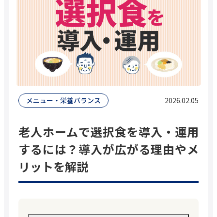
中途採用
お問い合わせ
資料請求
お問い合わせ
メニュー・栄養バランス
2026.02.05
老人ホームで選択食を導入・運用
するには？導入が広がる理由やメ
医療・介護・福祉食事サービスのパイオニア
リットを解説